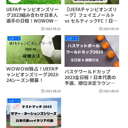
UEFAチャンピオンズリー
【UEFAチャンピオンズリ
グ2023組み合わせ日本人
ーグ】フェイエノールト
選手の日程！WOWOW独
vs セルティックFC！日本
占放送が決定！
人選手の活躍に注目！
2023.09.22
2023.09.20
スポーツ
スポーツ
ＷＯＷＯＷ独占！UEFAチ
バスケワールドカップ
ャンピオンズリーグ2023-
2023全日程！日本代表の
24シーズン開幕！
予選、順位決定ラウンド
放送はいつ？
2023.08.29
2023.08.20
スポーツ