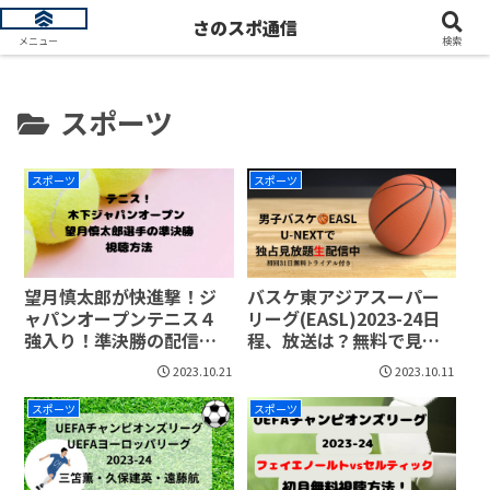
トレンド情報を発信します
さのスポ通信
メニュー
検索
スポーツ
スポーツ
スポーツ
望月慎太郎が快進撃！ジ
バスケ東アジアスーパー
ャパンオープンテニス４
リーグ(EASL)2023-24日
強入り！準決勝の配信は
程、放送は？無料で見る
いつ？無料で見るには？
方法
2023.10.21
2023.10.11
スポーツ
スポーツ