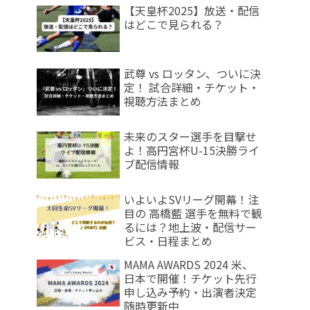
【天皇杯2025】放送・配信
はどこで見られる？
武尊 vs ロッタン、ついに決
定！ 試合詳細・チケット・
視聴方法まとめ
未来のスター選手を目撃せ
よ！高円宮杯U-15決勝ライ
ブ配信情報
いよいよSVリーグ開幕！注
目の 高橋藍 選手を無料で観
るには？地上波・配信サー
ビス・日程まとめ
MAMA AWARDS 2024 米、
日本で開催！チケット先行
申し込み予約・出演者決定
随時更新中