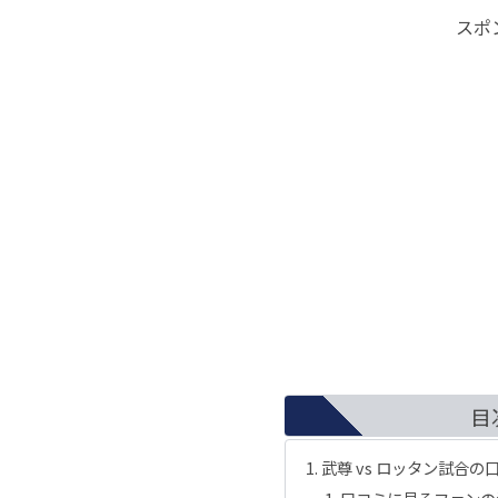
スポ
目
武尊 vs ロッタン試合の