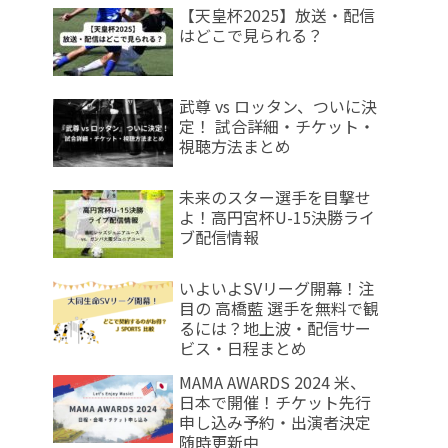
【天皇杯2025】放送・配信
はどこで見られる？
武尊 vs ロッタン、ついに決
定！ 試合詳細・チケット・
視聴方法まとめ
未来のスター選手を目撃せ
よ！高円宮杯U-15決勝ライ
ブ配信情報
いよいよSVリーグ開幕！注
目の 高橋藍 選手を無料で観
るには？地上波・配信サー
ビス・日程まとめ
MAMA AWARDS 2024 米、
日本で開催！チケット先行
申し込み予約・出演者決定
随時更新中