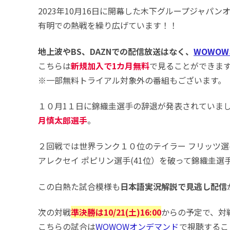
2023年10月16日に開幕した木下グループジャパ
有明での熱戦を繰り広げています！！
地上波やBS、DAZNでの配信放送はなく、
WOWO
こちらは
新規加入で1カ月無料
で見ることができま
※一部無料トライアル対象外の番組もございます。
１０月1１日に錦織圭選手の辞退が発表されていま
月慎太郎選手
。
２回戦では世界ランク１０位のテイラー フリッツ選手
アレクセイ ポピリン選手(41位）を破って錦織圭選
この白熱た試合模様も
日本語実況解説で見逃し配信
次の対戦
準決勝は10/21(土)16:00
からの予定で、対
こちらの試合は
WOWOWオンデマンド
で視聴するこ