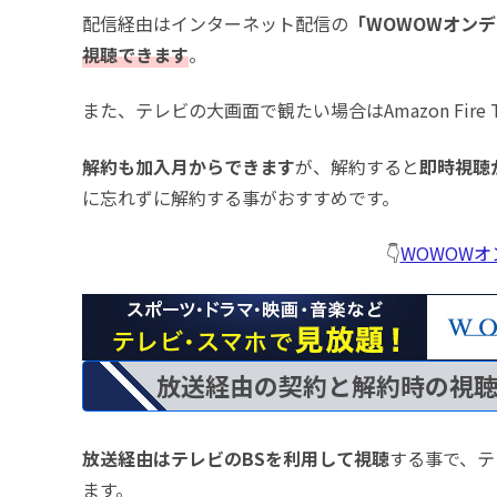
配信経由はインターネット配信の
「WOWOWオン
視聴できます
。
また、テレビの大画面で観たい場合はAmazon Fir
解約も加入月からできます
が、解約すると
即時視聴
に忘れずに解約する事がおすすめです。
👇
WOWOW
放送経由の契約と解約時の視
放送経由はテレビのBSを利用して視聴
する事で、テ
ます。