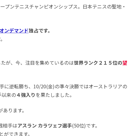
ンオープンテニスチャンピオンシップス。日本テニスの聖地・
Wオンデマンド
独占です。
す。
したが、今、注目を集めているのは
世界ランク２１５位の
望
に逆転勝ち、10/20(金)の準々決勝ではオーストラリアの
手以来の
４強入り
を果たしました。
があります。
戦相手は
アスラン カラツェフ選手
(50位)です。
とができます。