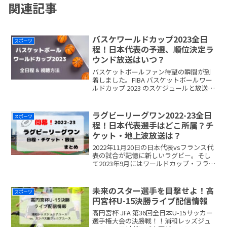
関連記事
バスケワールドカップ2023全日
スポーツ
程！日本代表の予選、順位決定ラ
ウンド放送はいつ？
バスケットボールファン待望の瞬間が到
着しました。FIBA バスケットボールワー
ルドカップ 2023 のスケジュールと放送情
報が公開され、熱狂が警戒しています。
この記事では、大会の魅力と注目ポイン
トを探りながら、バスケットボールの祭
ラグビーリーグワン2022-23全日
スポーツ
典に伺いまreadmore...
程！日本代表選手はどこ所属？チ
ケット・地上波放送は？
2022年11月20日の日本代表vsフランス代
表の試合が記憶に新しいラグビー。そし
て2023年9月にはワールドカップ・フラン
ス大会が控えています。10月に新国立競
技場で行われたニュージーランド戦では
スタジアムは満員！チケット完売でし
未来のスター選手を目撃せよ！高
スポーツ
た。4年readmore...
円宮杯U-15決勝ライブ配信情報
高円宮杯 JFA 第36回全日本U-15サッカー
選手権大会の決勝戦！！浦和レッズジュ