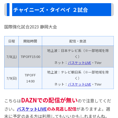
チャイニーズ・タイペイ ２試合
国際強化試合2023 静岡大会
日程
開始時間
配信・放送
地上波：日本テレビ系（※一部地域を除
7/8(土)
TIPOFF15:00
く）
ネット：
バスケットLIVE
・TVer
地上波：テレビ朝日系（※一部地域を除
TIPOFF
7/9(日)
く）
14:00
ネット：
バスケットLIVE
・TVer
DAZNでの配信が無い
こちらは
ので注意してくだ
さい。
バスケットLIVE
のみ見逃し配信
がありますよ。週
末に予定のある方は利用してもいいかもしれませんね。