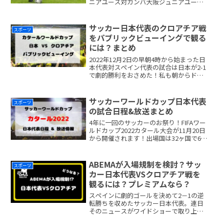
ニアユース対ガンバ大阪ジュニアユース
の見どころをお伝えします。なお、こち
らは地上波での配信は無いようです。ま
た、準決勝を放送していたAmazonも見つ
サッカー日本代表のクロアチア戦
スポーツ
けるこreadmore...
をパブリックビューイングで観る
には？まとめ
2022年12月2日の早朝4時から始まった日
本代表対スペイン代表の試合は日本が2-1
で劇的勝利をおさめた！私も朝からドキ
ドキしながら応援させて頂きました。ど
このニュースでも決勝トーナメント進出
の話題で持ち切り。次のクロアチア戦は
サッカーワールドカップ日本代表
スポーツ
2022年1readmore...
の試合日程&放送まとめ
4年に一回のサッカーのお祭り！FIFAワー
ルドカップ2022カタール大会が11月20日
から開催されます！出場国は32ヶ国で64
試合行われます。日本代表のメンバーは
11月1日14時に発表されました。若手FW
勢からベテラン選手まで選ばれています
ABEMAが入場規制を検討？サッ
スポーツ
readmore...
カー日本代表VSクロアチア戦を
観るには？プレミアムなら？
スペインに劇的ゴールを決めて2－1の逆
転勝ちを収めたサッカー日本代表。連日
そのニュースがワイドショーで取り上げ
られています。ベスト8をかけたクロアチ