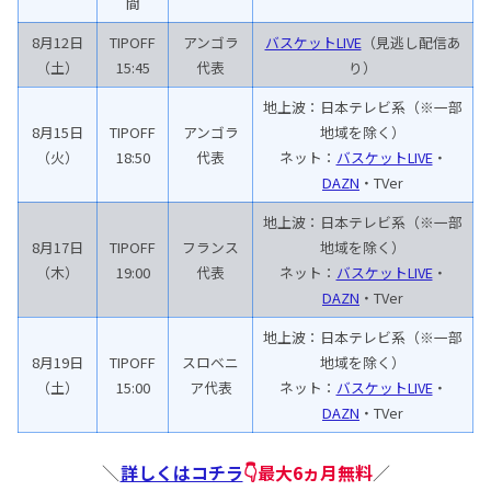
間
8月12日
TIPOFF
アンゴラ
バスケットLIVE
（見逃し配信あ
（土）
15:45
代表
り）
地上波：日本テレビ系（※一部
8月15日
TIPOFF
アンゴラ
地域を除く）
（火）
18:50
代表
ネット：
バスケットLIVE
・
DAZN
・TVer
地上波：日本テレビ系（※一部
8月17日
TIPOFF
フランス
地域を除く）
（木）
19:00
代表
ネット：
バスケットLIVE
・
DAZN
・TVer
地上波：日本テレビ系（※一部
8月19日
TIPOFF
スロベニ
地域を除く）
（土）
15:00
ア代表
ネット：
バスケットLIVE
・
DAZN
・TVer
＼
詳しくはコチラ
👇最大6ヵ月無料
／