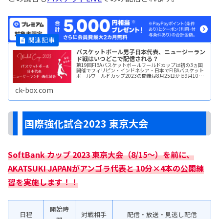
バスケットボール男子日本代表、ニュージーラン
ド戦はいつどこで配信される？
第19回FIBAバスケットボールワールドカップは初の3ヵ国
開催でフィリピン・インドネシア・日本でFIBAバスケット
ボールワールドカップ2023の開催は8月25日から9月10日
まで開催されます。ワールドカップ直前強化試合として
8/2(水)、8readmore...
ck-box.com
国際強化試合2023 東京大会
SoftBank カップ 2023 東京大会（8/15～）を前に、
AKATSUKI JAPANがアンゴラ代表と 10分×4本の公開練
習を実施します！！
開始時
日程
対戦相手
配信・放送・見逃し配信