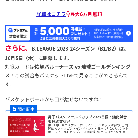
詳細はコチラ
👇最大6ヵ月無料
さらに、
B.LEAGUE 2023-24シーズン（B1/B2）は、
10月5日（木）に開幕します。
対戦カードは
佐賀バルーナーズ vs 琉球ゴールデンキング
ス
！この試合もバスケットLIVEで見ることができるんで
す。
バスケットボールから目が離せないですね！
男子バスケワールドカップ2023日程！強化試合
も見逃せない！
第19回FIBAバスケットボールワールドカップは初の3ヵ国
開催でフィリピン・インドネシア・日本でFIBAバスケット
ボールワールドカップ2023の開催は8月25日から9月10日
まで開催されます。予選はすでに終了していて、80ヵ国の