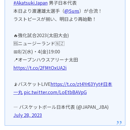
#AkatsukiJapan
男子日本代表
本日より渡邊雄太選手（
@Suns
）が合流！
ラストピースが揃い、明日より再始動！
🔥強化試合2023(太田大会)
🆚ニュージーランド🇳🇿
📅8/2(水)・4(金)19:00
📍オープンハウスアリーナ太田
https://t.co/2FMtOxUA2i
📡バスケットLIVE
https://t.co/zt4Yr63Yyt
#日本
一丸
pic.twitter.com/LoEtbBAVpG
— バスケットボール日本代表 (@JAPAN_JBA)
July 28, 2023