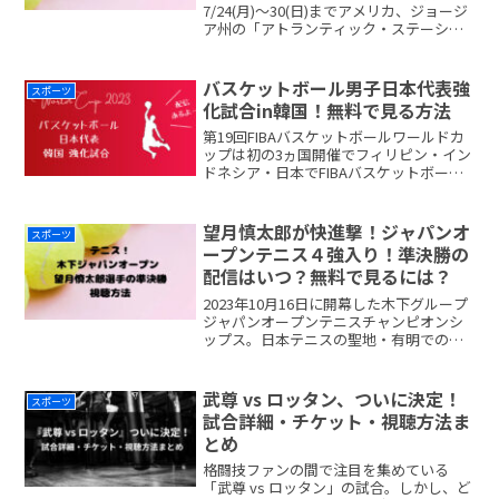
7/24(月)～30(日)までアメリカ、ジョージ
ア州の「アトランティック・ステーショ
ンで行われます。錦織圭選手の１回戦は
7/26(水)0:00～対戦相手はJ・トンプソン
（オーストラリア）です。地上波や
バスケットボール男子日本代表強
スポーツ
Breadmore...
化試合in韓国！無料で見る方法
第19回FIBAバスケットボールワールドカ
ップは初の3ヵ国開催でフィリピン・イン
ドネシア・日本でFIBAバスケットボール
ワールドカップ2023の開催は8月25日か
ら9月10日まで開催されます。その強化試
合として7/22(土)、23(日)の2readmore...
望月慎太郎が快進撃！ジャパンオ
スポーツ
ープンテニス４強入り！準決勝の
配信はいつ？無料で見るには？
2023年10月16日に開幕した木下グループ
ジャパンオープンテニスチャンピオンシ
ップス。日本テニスの聖地・有明での熱
戦を繰り広げています！！地上波やBS、
DAZNでの配信放送はなく、WOWOWオ
ンデマンド独占です。こちらは新規加入
武尊 vs ロッタン、ついに決定！
スポーツ
で1カ月無readmore...
試合詳細・チケット・視聴方法ま
とめ
格闘技ファンの間で注目を集めている
「武尊 vs ロッタン」の試合。しかし、ど