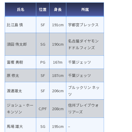
氏名
位置
身長
所属
比江島 慎
SF
191cm
宇都宮ブレックス
名古屋ダイヤモン
須田 侑太郎
SG
190cm
ドドルフィンズ
富樫 勇樹
PG
167m
千葉ジェッツ
原 修太
SF
187cm
千葉ジェッツ
ブルックリン ネッ
渡邊雄太
SF
206cm
ツ
ジョシュ・ホー
信州ブレイブウォ
C/PF
208cm
キンソン
リアーズ
馬場 雄大
SG
195cm
–