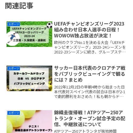
関連記事
UEFAチャンピオンズリーグ2023
スポーツ
組み合わせ日本人選手の日程！
WOWOW独占放送が決定！
欧州のクラブNo.1を決める大会「UEFAチ
ャンピオンズリーグ」2023-24シーズンを
2022-23シーズンに続き、グループステー
ジ〜決勝までWOWOWでの独占放送＆配
信することが決定しました。2023年9月
20日にグループステージが開幕
サッカー日本代表のクロアチア戦
スポーツ
readmore...
をパブリックビューイングで観る
には？まとめ
2022年12月2日の早朝4時から始まった日
本代表対スペイン代表の試合は日本が2-1
で劇的勝利をおさめた！私も朝からドキ
ドキしながら応援させて頂きました。ど
このニュースでも決勝トーナメント進出
の話題で持ち切り。次のクロアチア戦は
錦織圭復帰戦！ATPツアー250ア
スポーツ
2022年1readmore...
トランタ・オープン試合予定の配
信、中継放送について
ATPツアー250アトランタが現地時間