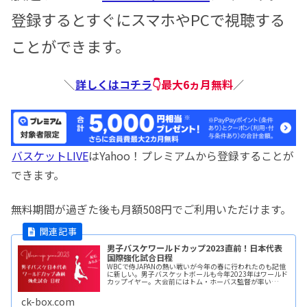
登録するとすぐにスマホやPCで視聴する
ことができます。
＼
詳しくはコチラ
👇最大6ヵ月無料
／
バスケットLIVE
はYahoo！プレミアムから登録することが
できます。
無料期間が過ぎた後も月額508円でご利用いただけます。
男子バスケワールドカップ2023直前！日本代表
国際強化試合日程
WBCで侍JAPANの熱い戦いが今年の春に行われたのも記憶
に新しい。男子バスケットボールも今年2023年はワールド
カップイヤー。大会前にはトム・ホーバス監督が率い
る“AKATSUKI JAPAN”に注目したい。7月8日から行われる
台湾との2readmore...
ck-box.com