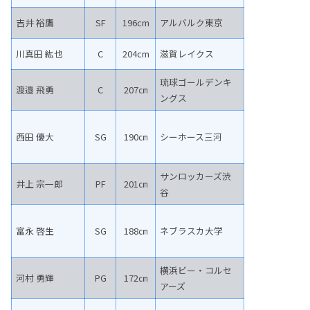
吉井 裕鷹
SF
196cm
アルバルク東京
川真田 紘也
C
204cm
滋賀レイクス
琉球ゴールデンキ
渡邉 飛勇
C
207㎝
ングス
西田 優大
SG
190㎝
シーホース三河
サンロッカーズ渋
井上 宗一郎
PF
201㎝
谷
富永 啓生
SG
188㎝
ネブラスカ大学
横浜ビー・コルセ
河村 勇輝
PG
172㎝
アーズ