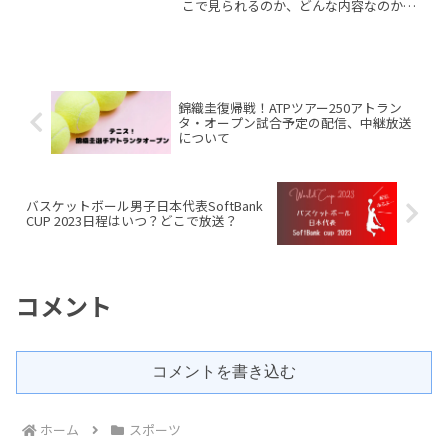
こで見られるのか、どんな内容なのか分
からずに困っている人も多いかもしれま
せん。この記事でわかる事・「武尊 vs ロ
ッタン」みどころ・配信先・視聴方法・
口コミまた、「readmore...
錦織圭復帰戦！ATPツアー250アトラン
タ・オープン試合予定の配信、中継放送
について
バスケットボール男子日本代表SoftBank
CUP 2023日程はいつ？どこで放送？
コメント
コメントを書き込む
ホーム
スポーツ