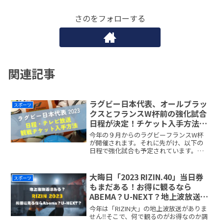
さのをフォローする
関連記事
ラグビー日本代表、オールブラッ
スポーツ
クスとフランスW杯前の強化試合
日程が決定！チケット入手方法
は？テレビ放送、配信はある？
今年の９月からのラグビーフランスW杯
が開催されます。それに先がけ、以下の
日程で強化試合も予定されています。リ
ポビタンⅮチャレンジカップ2023 日
程・配信リポビタンⅮチャレンジカップ
2023日程試合名開場時間 /キックオフ会
大晦日「2023 RIZIN.40」当日券
スポーツ
場配信7月8日(readmore...
もまだある！お得に観るなら
ABEMA？U-NEXT？地上波放送
は？
今年は「RIZIN大」の地上波放送がありま
せん‼そこで、何で観るのがお得なのか調