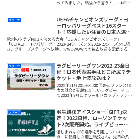
べてみました。結論から言うと、U-NEXT
の新規登録で1,500ポイントをもらって
PPVチケットを購入が一番安いです。再登
録だと対象外になるので、Abemaプレ
UEFAチャンピオンズリーグ・ヨ
スポーツ
readmore...
ーロッパリーグベスト16スター
ト！応援したい注目の日本人選手
とチーム
欧州のクラブNo.1を決める大会「UEFAチャンピオンズリーグ」
「UEFAヨーロッパリーグ」2023-24シーズンを2022-23シーズンに続
き、グループステージ〜決勝までWOWOWでの独占放送＆配信するこ
とが決定しました。2023年9月2readmore...
ラグビーリーグワン2022-23全日
スポーツ
程！日本代表選手はどこ所属？チ
ケット・地上波放送は？
2022年11月20日の日本代表vsフランス代
表の試合が記憶に新しいラグビー。そし
て2023年9月にはワールドカップ・フラン
ス大会が控えています。10月に新国立競
技場で行われたニュージーランド戦では
スタジアムは満員！チケット完売でし
羽生結弦アイスショー｢GIFT｣決
スポーツ
た。4年readmore...
定！2023日程、ローソンチケッ
ト2次販売開始。ライブビューイ
ングはあるの？
惜しまれながら選手を引退しプロスケー
ターに転身した羽生結弦さん。先日の八