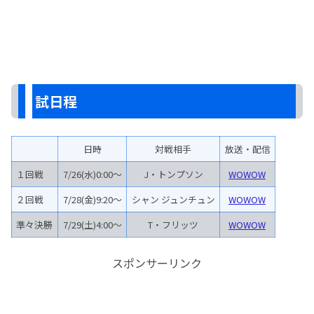
試日程
日時
対戦相手
放送・配信
１回戦
7/26(水)0:00～
J・トンプソン
WOWOW
２回戦
7/28(金)9:20～
シャン ジュンチュン
WOWOW
準々決勝
7/29(土)4:00～
T・フリッツ
WOWOW
スポンサーリンク