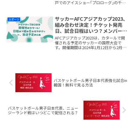
戸でのアイスショー｢プロローグ｣の千秋
楽で2023年に東京ドームで｢GIFT｣を開催
する事をサプライズ発表しまさた。羽生
結弦さんだけあって、今回のアイスショ
サッカーAFCアジアカップ2023、
スポーツ
ーも人気で八readmore...
組み合わせ決定！チケット発売
日、試合日程はいつ？メンバー、
開催地は？
AFCアジアカップ2023は、カタールで開
催される予定のサッカーの国際大会で
す。開催期間は2024年1月12日から2月10
日までの約1ヶ月間です。2023年5月11日
(木)に組み合わせ抽選会が行われました。
予選はすでに終了していて、日本を含
readmore...
バスケットボール男子日本代表強化試合in
韓国！無料で見る方法
バスケットボール男子日本代表、ニュー
ジーランド戦はいつどこで配信される？