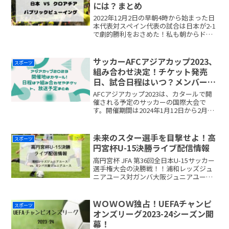
には？まとめ
2022年12月2日の早朝4時から始まった日
本代表対スペイン代表の試合は日本が2-1
で劇的勝利をおさめた！私も朝からドキ
ドキしながら応援させて頂きました。ど
このニュースでも決勝トーナメント進出
の話題で持ち切り。次のクロアチア戦は
サッカーAFCアジアカップ2023、
スポーツ
2022年1readmore...
組み合わせ決定！チケット発売
日、試合日程はいつ？メンバー、
開催地は？
AFCアジアカップ2023は、カタールで開
催される予定のサッカーの国際大会で
す。開催期間は2024年1月12日から2月10
日までの約1ヶ月間です。2023年5月11日
(木)に組み合わせ抽選会が行われました。
予選はすでに終了していて、日本を含
未来のスター選手を目撃せよ！高
スポーツ
readmore...
円宮杯U-15決勝ライブ配信情報
高円宮杯 JFA 第36回全日本U-15サッカー
選手権大会の決勝戦！！浦和レッズジュ
ニアユース対ガンバ大阪ジュニアユース
の見どころをお伝えします。なお、こち
らは地上波での配信は無いようです。ま
た、準決勝を放送していたAmazonも見つ
ＷＯＷＯＷ独占！UEFAチャンピ
スポーツ
けるこreadmore...
オンズリーグ2023-24シーズン開
幕！