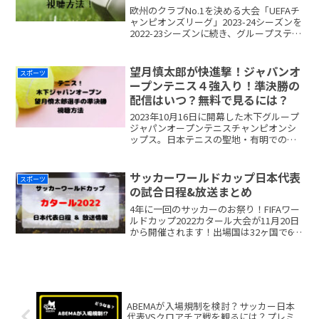
欧州のクラブNo.1を決める大会「UEFAチ
ャンピオンズリーグ」2023-24シーズンを
2022-23シーズンに続き、グループステー
ジ〜決勝までWOWOWでの独占放送＆配
信することが決定しました。2023年9月
20日にグループステージが開幕
望月慎太郎が快進撃！ジャパンオ
スポーツ
readmore...
ープンテニス４強入り！準決勝の
配信はいつ？無料で見るには？
2023年10月16日に開幕した木下グループ
ジャパンオープンテニスチャンピオンシ
ップス。日本テニスの聖地・有明での熱
戦を繰り広げています！！地上波やBS、
DAZNでの配信放送はなく、WOWOWオ
ンデマンド独占です。こちらは新規加入
サッカーワールドカップ日本代表
スポーツ
で1カ月無readmore...
の試合日程&放送まとめ
4年に一回のサッカーのお祭り！FIFAワー
ルドカップ2022カタール大会が11月20日
から開催されます！出場国は32ヶ国で64
試合行われます。日本代表のメンバーは
11月1日14時に発表されました。若手FW
勢からベテラン選手まで選ばれています
readmore...
ABEMAが入場規制を検討？サッカー日本
代表VSクロアチア戦を観るには？プレミ