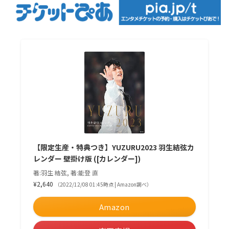
【限定生産・特典つき】YUZURU2023 羽生結弦カ
レンダー 壁掛け版 ([カレンダー])
著:羽生 結弦, 著:能登 直
¥2,640
（2022/12/08 01:45時点 | Amazon調べ）
Amazon