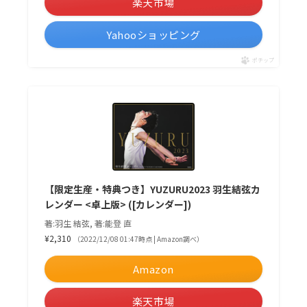
楽天市場
Yahooショッピング
ポチップ
【限定生産・特典つき】YUZURU2023 羽生結弦カ
レンダー <卓上版> ([カレンダー])
著:羽生 結弦, 著:能登 直
¥2,310
（2022/12/08 01:47時点 | Amazon調べ）
Amazon
楽天市場